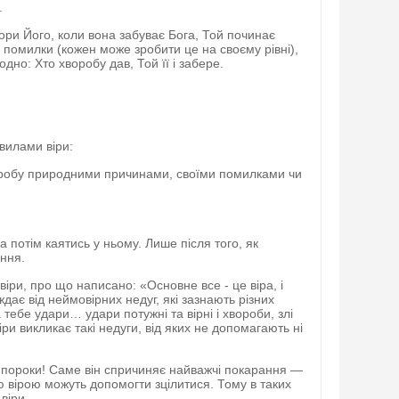
.
Тори Його, коли вона забуває Бога, Той починає
и помилки (кожен може зробити це на своєму рівні),
одно: Хто хворобу дав, Той її і забере.
авилами віри:
оробу природними причинами, своїми помилками чи
а потім каятись у ньому. Лише після того, як
ння.
віри, про що написано: «Основне все - це віра, і
ждає від неймовірних недуг, які зазнають різних
тебе удари… удари потужні та вірні і хвороби, злі
іри викликає такі недуги, від яких не допомагають ні
 і пороки! Саме він спричиняє найважчі покарання —
ю вірою можуть допомогти зцілитися. Тому в таких
віри.