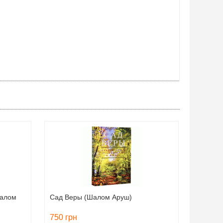
Шалом
Сад Веры (Шалом Аруш)
750 грн