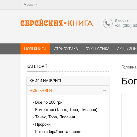
Мова
Дзвоніть:
+38 (093) 6
НОВІ КНИГИ
АТРИБУТИКА
БУКІНІСТИКА
АКЦІЇ / ЗН
КАТЕГОРІЇ
Головна
Бог
КНИГИ НА ІВРИТІ
НОВІ КНИГИ
Все по 100 грн
Коментарі (Танах, Тора, Писання)
Танах, Тора, Писання
Пророки
Історія Ізраїлю та євреїв