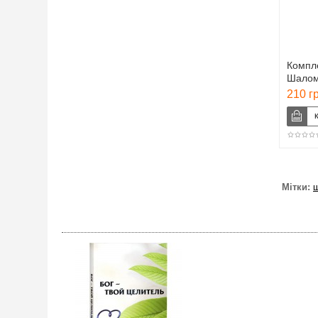
Компл
Шалом
210 г
Мітки: