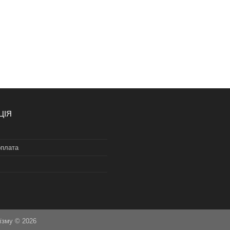
ЦІЯ
оплата
їзму © 2026