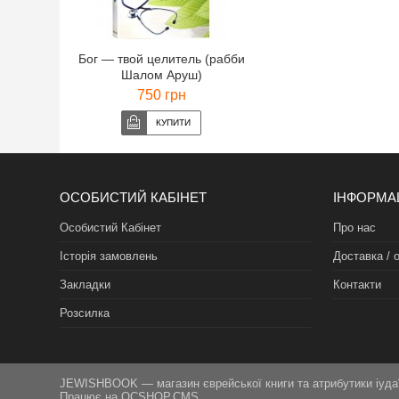
Бог — твой целитель (рабби
Шалом Аруш)
750 грн
ОСОБИСТИЙ КАБІНЕТ
ІНФОРМА
Особистий Кабінет
Про нас
Історія замовлень
Доставка / 
Закладки
Контакти
Розсилка
JEWISHBOOK — магазин єврейської книги та атрибутики іуда
Працює на
OCSHOP.CMS