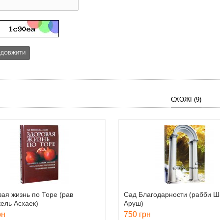
ОДОВЖИТИ
СХОЖІ (9)
ая жизнь по Торе (рав
Сад Благодарности (рабби 
ель Асхаек)
Аруш)
рн
750 грн