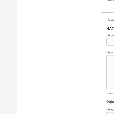
Нема
НАП
Ваше
Ваш 
Увага
Оцін
Введ