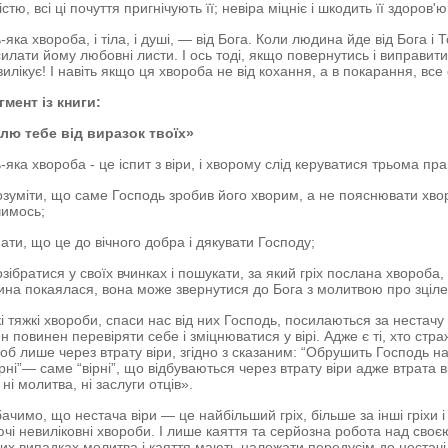
істю, всі ці почуття пригнічують її; невіра міцніє і шкодить її здоров'ю
-яка хвороба, і тіла, і душі,
—
від Бога. Коли людина йде від Бога і 
илати йому любовні листи. І ось тоді, якщо повернутись і виправит
вилікує! І навіть якщо ця хвороба не від кохання, а в покарання, все 
мент із книги:
ілю тебе від виразок твоїх»
-яка хвороба - це іспит з віри, і хворому слід керуватися трьома пр
зуміти, що саме Господь зробив його хворим, а не пояснювати хв
имось;
ати, що це до вічного добра і дякувати Господу;
зібратися у своїх вчинках і пошукати, за який гріх послана хвороба, 
на покаялася, вона може звернутися до Бога з молитвою про зціле
і тяжкі хвороби, спаси нас від них Господь, посилаються за нестачу 
н повинен перевіряти себе і зміцнюватися у вірі. Адже є ті, хто стра
об лише через втрату віри, згідно з сказаним: “Обрушить Господь на 
ірні”— саме “вірні”, що відбуваються через втрату віри адже втрата в
, ні молитва, ні заслуги отців».
ачимо, що нестача віри — це найбільший гріх, більше за інші гріхи
чі невиліковні хвороби. І лише каяття та серйозна робота над своє
их випадках молитва і каяття мають належати передусім до нестачі 