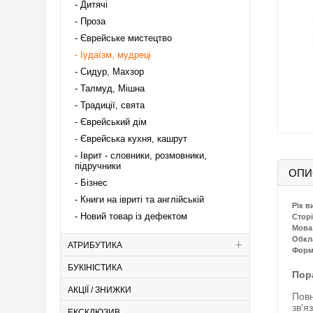
Дитячі
Проза
Єврейське мистецтво
Іудаїзм, мудреці
Сидур, Махзор
Талмуд, Мішна
Традиції, свята
Єврейський дім
Єврейська кухня, кашрут
Іврит - словники, розмовники,
підручники
ОПИ
Бізнес
Книги на івриті та англійській
Рік в
Новий товар із дефектом
Сторі
Мова
Обкл
АТРИБУТИКА
Форм
БУКІНІСТИКА
Пор
АКЦІЇ / ЗНИЖКИ
Повн
зв'я
ЕКСКЛЮЗИВ