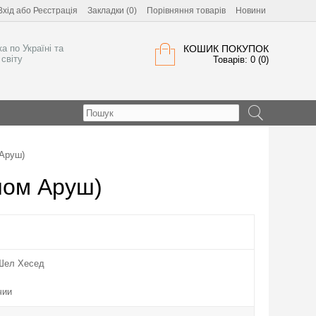
Вхід
або
Реєстрація
Закладки (0)
Порівняння товарів
Новини
а по Україні та
КОШИК ПОКУПОК
світу
Товарів: 0 (0)
 Аруш)
лом Аруш)
Шел Хесед
чии