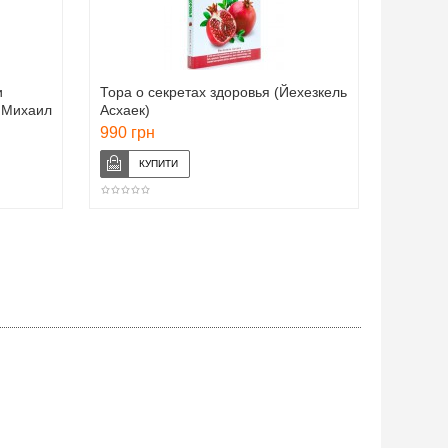
и
Тора о секретах здоровья (Йехезкель
, Михаил
Асхаек)
990 грн