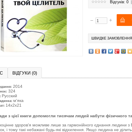
Відгуків: 0
ШВИДКЕ ЗАМОВЛЕНН
С
ВІДГУКИ (0)
2014
идання:
324
нок:
Русский
:
м'яка
адинка:
14x2x21
ат:
ади з цієї книги допомогли тисячам людей набути фізичного т
оцінне здоров'я можливе лише за гармонійного єднання людини з 
зок, і тому такі небажані будь-які відхилення. Якщо людина не ділит