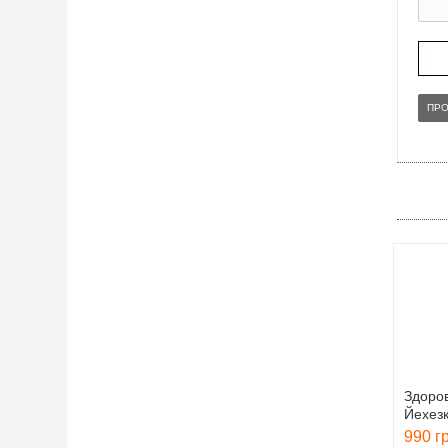
ПР
Здоров
Йехезк
990 г