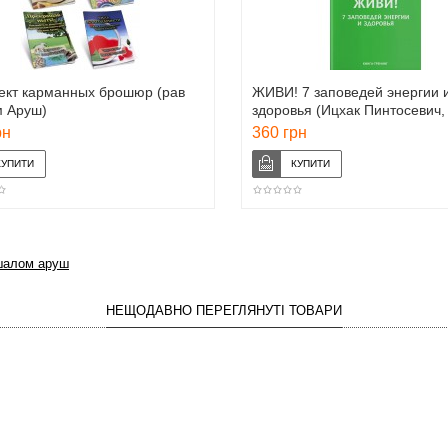
ект карманных брошюр (рав
ЖИВИ! 7 заповедей энергии 
 Аруш)
здоровья (Ицхак Пинтосевич
Пинтосевич)
рн
360 грн
шалом аруш
НЕЩОДАВНО ПЕРЕГЛЯНУТІ ТОВАРИ