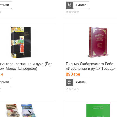
ье тела, сознания и духа (Рав
Письма Любавичского Ребе
ем-Мендл Шнеерсон)
«Исцеление в руках Творца»
рн
890 грн