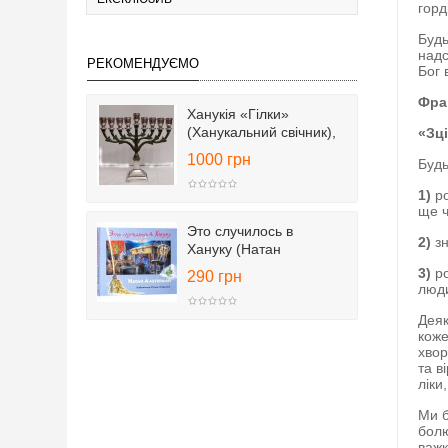
горд
Будь
надс
РЕКОМЕНДУЄМО
Бог 
Фраг
Ханукія «Гілки»
(Ханукальний свічник),
«Зц
25 см
1000 грн
Будь
1)
ро
ще ч
Это случилось в
2)
зн
Хануку (Натан
Альтерман)
3)
ро
290 грн
люди
Деяк
коже
хвор
та в
ліки
Ми б
болю
важк