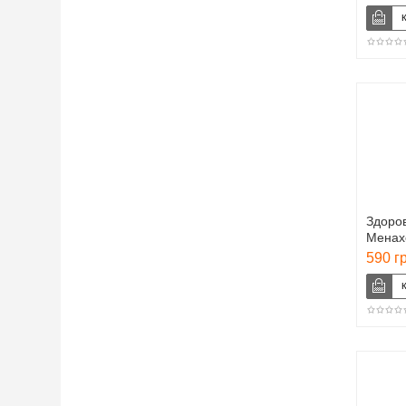
Здоров
Менах
590 г