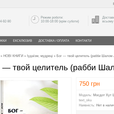
Режим роботи:
Доставк
04-92-90
10:00-18:00 (крім суботи)
всьому 
ИЖКИ
ЕКСКЛЮЗИВ
ДОСТАВКА / ОПЛАТА
КОНТАКТИ
»
НОВІ КНИГИ
»
Іудаїзм, мудреці
» Бог — твой целитель (рабби Шалом
 — твой целитель (рабби Ша
750
грн
Модель:
Мосдот Хут 
text_sku
Наявність:
Нет в нали