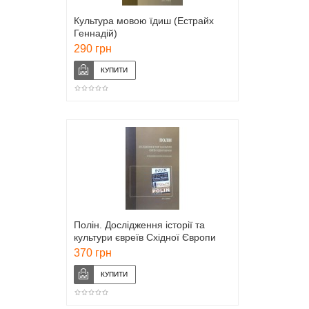
Культура мовою їдиш (Естрайх
Геннадій)
290 грн
Полін. Дослідження історії та
культури євреїв Східної Європи
(Ентоні Полонськи)
370 грн