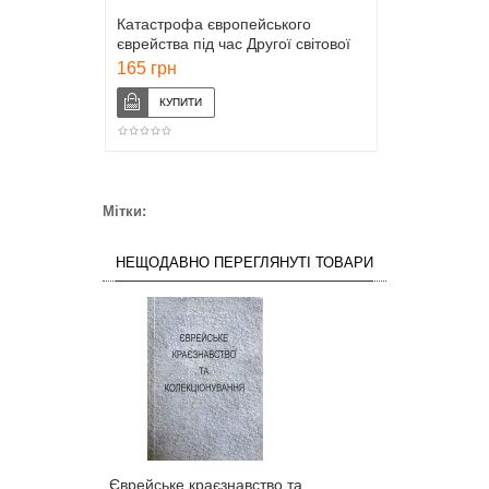
Катастрофа європейського
єврейства під час Другої світової
війни
165 грн
Мітки:
НЕЩОДАВНО ПЕРЕГЛЯНУТІ ТОВАРИ
Єврейське краєзнавство та