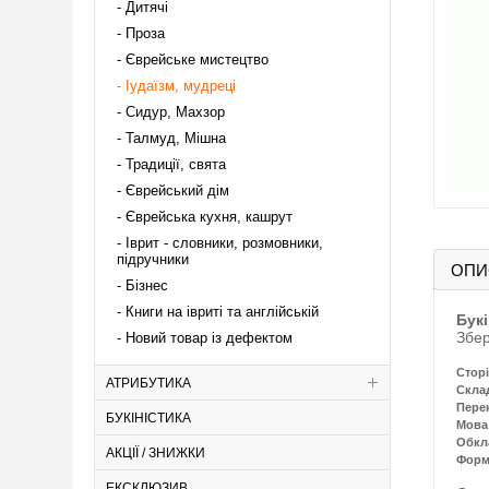
Дитячі
Проза
Єврейське мистецтво
Іудаїзм, мудреці
Сидур, Махзор
Талмуд, Мішна
Традиції, свята
Єврейський дім
Єврейська кухня, кашрут
Іврит - словники, розмовники,
підручники
ОПИ
Бізнес
Книги на івриті та англійській
Бук
Збе
Новий товар із дефектом
Сторі
АТРИБУТИКА
Скла
Пере
БУКІНІСТИКА
Мова
Обкл
АКЦІЇ / ЗНИЖКИ
Форм
ЕКСКЛЮЗИВ