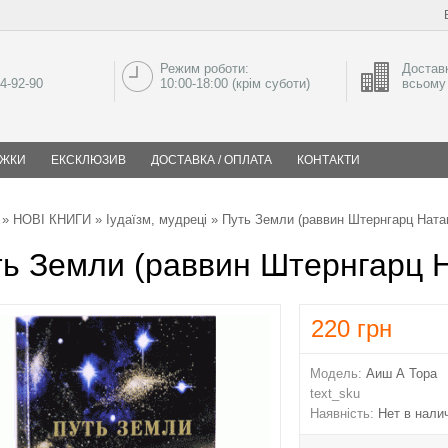
Режим роботи:
Доставк
04-92-90
10:00-18:00 (крім суботи)
всьому 
ИЖКИ
ЕКСКЛЮЗИВ
ДОСТАВКА / ОПЛАТА
КОНТАКТИ
»
НОВІ КНИГИ
»
Іудаїзм, мудреці
» Путь Земли (раввин Штернгарц Ната
ь Земли (раввин Штернгарц 
220
грн
Модель:
Аиш А Тора
text_sku
Наявність:
Нет в нали