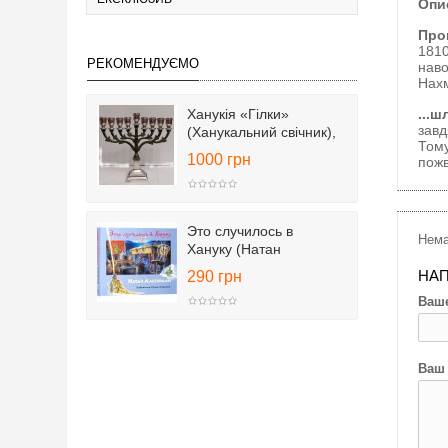
Опис
Про
1810
РЕКОМЕНДУЄМО
наво
Нахм
Ханукія «Гілки»
...ш
завд
(Ханукальний свічник),
Тому
25 см
1000 грн
пожв
Это случилось в
Нема
Хануку (Натан
Альтерман)
НАП
290 грн
Ваше
Ваш 