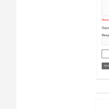
Увага
Оцін
Введ
ПР