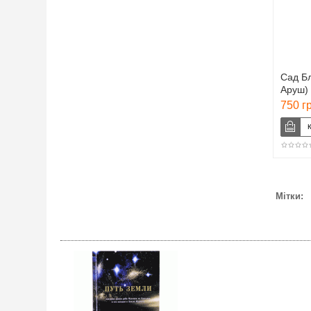
Сад Б
Аруш)
750 г
Мітки: