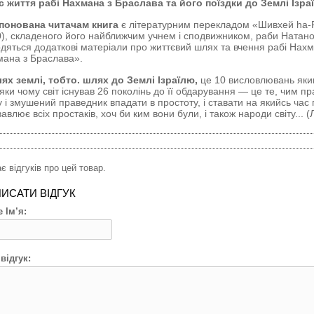
 життя рабі Нахмана з Браслава та його поїздки до Землі Ізра
понована читачам книга
є літературним перекладом «Шивхей ha
), складеного його найближчим учнем і сподвижником, раби Натано
дяться додаткові матеріали про життєвий шлях та вчення рабі Нахм
ана з Браслава».
лях землі, тобто. шлях до Землі Ізраїлю,
це 10 висловлювань яким
яки чому світ існував 26 поколінь до її обдарування
—
це те, чим пр
 і змушений праведник впадати в простоту, і ставати на якийсь ча
авлює всіх простаків, хоч би ким вони були, і також народи світу... 
є відгуків про цей товар.
ИСАТИ ВІДГУК
 Ім’я:
відгук: