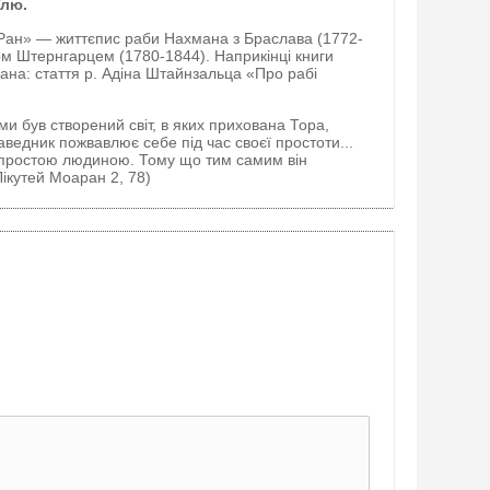
їлю.
-Ран»
—
життєпис раби Нахмана з Браслава (1772-
м Штернгарцем (1780-1844). Наприкінці книги
ана: стаття р. Адіна Штайнзальца «Про рабі
и був створений світ, в яких прихована Тора,
аведник пожвавлює себе під час своєї простоти...
с простою людиною. Тому що тим самим він
(Лікутей Моаран 2, 78)