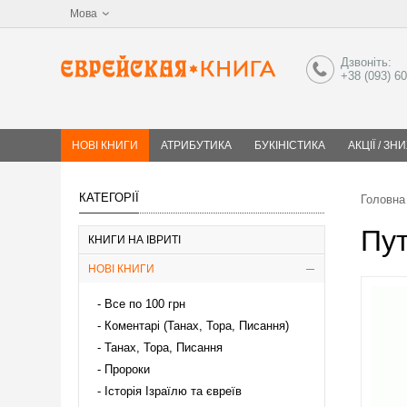
Мова
Дзвоніть:
+38 (093) 6
НОВІ КНИГИ
АТРИБУТИКА
БУКІНІСТИКА
АКЦІЇ / ЗН
КАТЕГОРІЇ
Головна
Пут
КНИГИ НА ІВРИТІ
НОВІ КНИГИ
Все по 100 грн
Коментарі (Танах, Тора, Писання)
Танах, Тора, Писання
Пророки
Історія Ізраїлю та євреїв