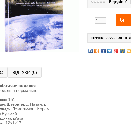
Відгуків: 0
ШВИДКЕ ЗАМОВЛЕНН
С
ВІДГУКИ (0)
іністичне видання
реження нормальне
151
нок:
Штернгарц, Натан, р.
дач:
Лемельман, Иорам
кладач:
Русский
:
м'яка
адинка:
12x1x17
ат: