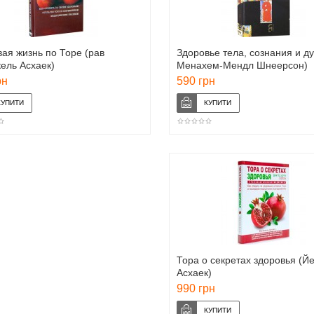
ая жизнь по Торе (рав
Здоровье тела, сознания и ду
ель Асхаек)
Менахем-Мендл Шнеерсон)
рн
590 грн
Тора о секретах здоровья (Й
Асхаек)
990 грн