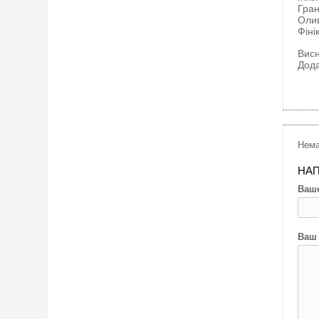
Гран
Оли
Фіні
Вис
Дод
Нема
НАП
Ваше
Ваш 