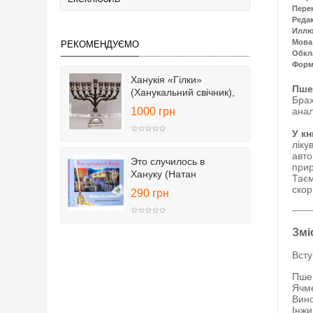
Пере
Реда
Иллю
Мова
РЕКОМЕНДУЄМО
Обкл
Форм
Ханукія «Гілки»
Пшен
(Ханукальний свічник),
Брах
25 см
1000 грн
анал
У кн
ліку
авто
Это случилось в
прир
Хануку (Натан
Таєм
Альтерман)
скор
290 грн
Змі
Всту
Пше
Ячм
Вин
Інжи