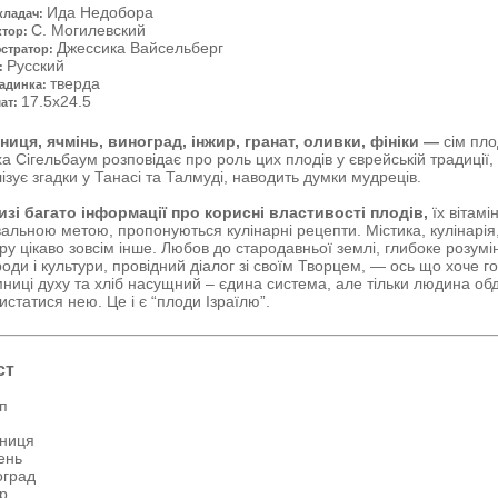
Ида Недобора
кладач:
С. Могилевский
ктор:
Джессика Вайсельберг
стратор:
Русский
:
тверда
адинка:
17.5x24.5
ат:
иця, ячмінь, виноград, інжир, гранат, оливки, фініки —
сім пло
а Сігельбаум розповідає про роль цих плодів у єврейській традиції,
ізує згадки у Танасі та Талмуді, наводить думки мудреців.
изі багато інформації про корисні властивості плодів,
їх вітамі
вальною метою, пропонуються кулінарні рецепти. Містика, кулінарія
ру цікаво зовсім інше. Любов до стародавньої землі, глибоке розумін
оди і культури, провідний діалог зі своїм Творцем, — ось що хоче 
ниці духу та хліб насущний – єдина система, але тільки людина об
истатися нею. Це і є “плоди Ізраїлю”.
ст
п
ниця
ень
оград
р