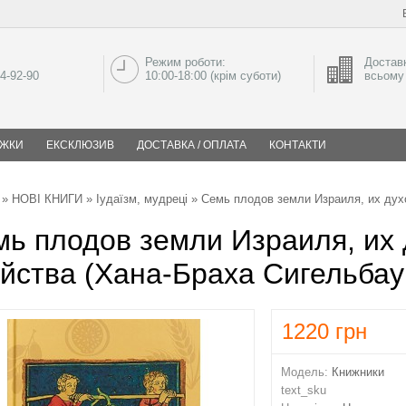
Режим роботи:
Доставк
04-92-90
10:00-18:00 (крім суботи)
всьому 
ИЖКИ
ЕКСКЛЮЗИВ
ДОСТАВКА / ОПЛАТА
КОНТАКТИ
»
НОВІ КНИГИ
»
Іудаїзм, мудреці
» Семь плодов земли Израиля, их дух
ь плодов земли Израиля, их
йства (Хана-Браха Сигельбау
1220
грн
Модель:
Книжники
text_sku