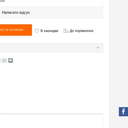
чии
|
Написати відгук
В закладки
До порівняння
Я