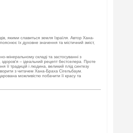
дів, якими славиться земля Ізраїля. Автор Хана-
 пояснює їх духовне значення та містичний зміст,
нно-мінеральному складі та застосуванні з
, здоров'я – ідеальний рецепт бестселера. Проте
ня її традицій і людина, великий плід синтезу
говорити з читачем Хана-Браха Сігельбаум.
дарована можливістю побачити її красу та