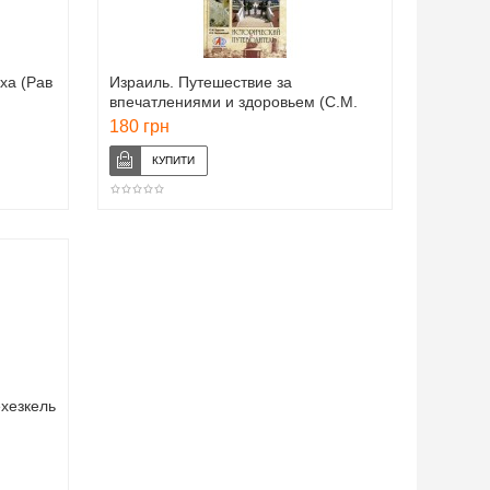
ха (Рав
Израиль. Путешествие за
впечатлениями и здоровьем (С.М.
Бурыгин, Н.Н. Непомнящий)
180 грн
ехезкель