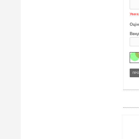
Увага
Оцін
Введ
ПР