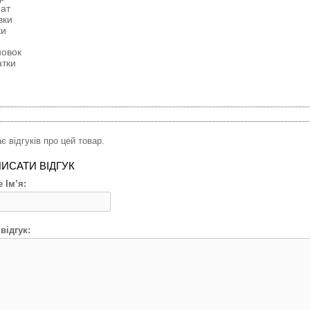
ат
вки
ки
новок
атки
є відгуків про цей товар.
ИСАТИ ВІДГУК
 Ім’я:
відгук: