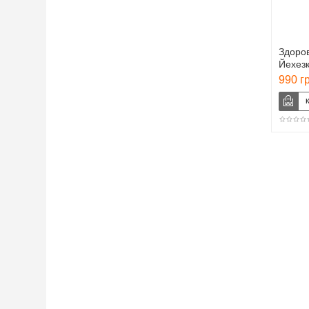
Здоров
Йехезк
990 г