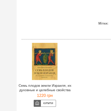
Мітки:
Семь плодов земли Израиля, их
духовные и целебные свойства
(Хана-Браха Сигельбаум)
1220 грн