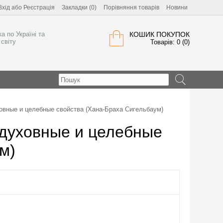
Вхід
або
Реєстрація
Закладки (0)
Порівняння товарів
Новини
а по Україні та
КОШИК ПОКУПОК
світу
Товарів: 0 (0)
овные и целебные свойства (Хана-Браха Сигельбаум)
 духовные и целебные
м)