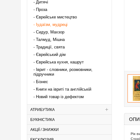
Дитячі
Проза
Єврейське мистецтво
Іудаїзм, мудреці
Сидур, Махзор
Талмуд, Мішна
Традиції, свята
Єврейський дім
Єврейська кухня, кашрут
Іврит - словники, розмовники,
підручники
Бізнес
Книги на івриті та англійській
Новий товар із дефектом
АТРИБУТИКА
ОПИ
БУКІНІСТИКА
АКЦІЇ / ЗНИЖКИ
Рік в
Сторі
ЕКСКЛЮЗИВ