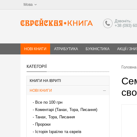
Мова
Дзвоніть:
+38 (093) 6
НОВІ КНИГИ
АТРИБУТИКА
БУКІНІСТИКА
АКЦІЇ / ЗН
КАТЕГОРІЇ
Головна
Сем
КНИГИ НА ІВРИТІ
сво
НОВІ КНИГИ
Все по 100 грн
Коментарі (Танах, Тора, Писання)
Танах, Тора, Писання
Пророки
Історія Ізраїлю та євреїв