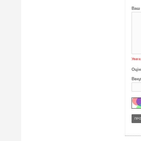
Ваш 
Увага
Оцін
Введ
ПР