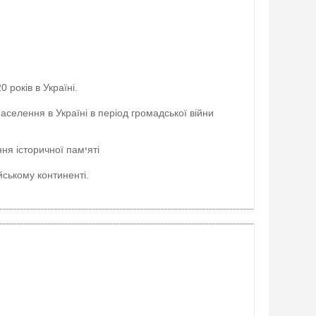
 років в Україні.
селення в Україні в період громадської війни
Дана тема продовжує бути актуальною у зв’язку з необхідністю збереження історичної памיяті
йському континенті.