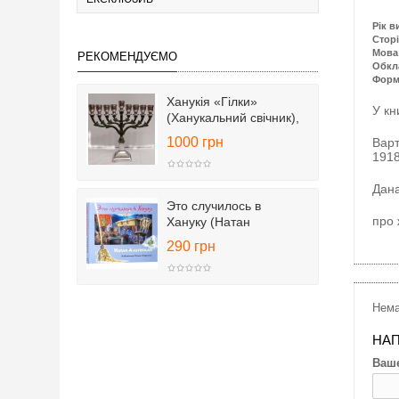
Рік в
Сторі
Мова
РЕКОМЕНДУЄМО
Обкл
Форм
Ханукія «Гілки»
У кн
(Ханукальний свічник),
25 см
1000 грн
Варт
1918
Это случилось в
про 
Хануку (Натан
Альтерман)
290 грн
Нема
НАП
Ваше