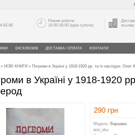
Режим роботи:
Доставк
04-92-90
10:00-18:00 (крім суботи)
всьому 
ИЖКИ
ЕКСКЛЮЗИВ
ДОСТАВКА / ОПЛАТА
КОНТАКТИ
»
НОВІ КНИГИ
» Погроми в Україні у 1918-1920 рр. та їх наслідки. Олег 
роми в Україні у 1918-1920 рр.
зерод
290
грн
Модель:
Варшава
text_sku