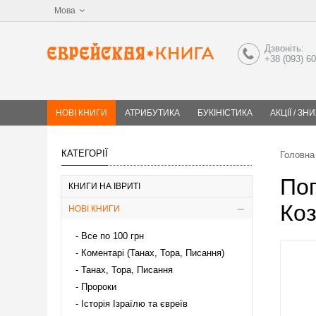
Мова
Дзвоніть:
+38 (093) 6
НОВІ КНИГИ
АТРИБУТИКА
БУКІНІСТИКА
АКЦІЇ / ЗН
КАТЕГОРІЇ
Головна
Пог
КНИГИ НА ІВРИТІ
Ко
НОВІ КНИГИ
Все по 100 грн
Коментарі (Танах, Тора, Писання)
Танах, Тора, Писання
Пророки
Історія Ізраїлю та євреїв