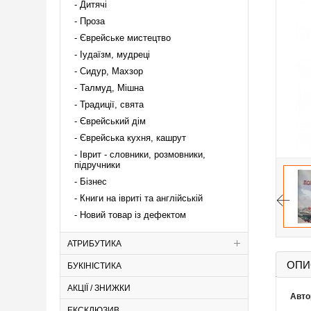
Дитячі
Проза
Єврейське мистецтво
Іудаїзм, мудреці
Сидур, Махзор
Талмуд, Мішна
Традиції, свята
Єврейський дім
Єврейська кухня, кашрут
Іврит - словники, розмовники,
підручники
Бізнес
Книги на івриті та англійській
Новий товар із дефектом
АТРИБУТИКА
ОПИ
БУКІНІСТИКА
АКЦІЇ / ЗНИЖКИ
Авто
ЕКСКЛЮЗИВ