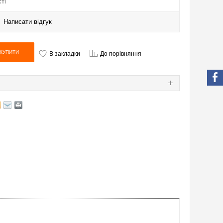
ті
|
Написати відгук
В закладки
До порівняння
Я