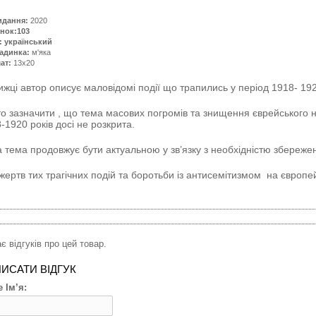
идання:
2020
нок:103
: український
адинка:
м'яка
ат:
13x20
ижці автор описує маловідомі події що трапились у період 1918- 1920
о зазначити , що тема масових погромів та знищення єврейського на
-1920 років досі не розкрита.
жертв тих трагічних подій та боротьби із антисемітизмом на європе
є відгуків про цей товар.
ИСАТИ ВІДГУК
 Ім’я: