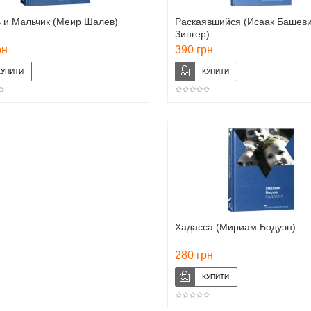
ь и Мальчик (Меир Шалев)
Раскаявшийся (Исаак Башев
Зингер)
рн
390 грн
Хадасса (Мириам Бодуэн)
280 грн