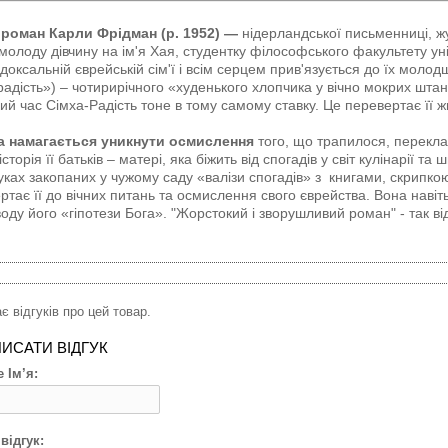
 роман Карли Фрідман (р. 1952) —
нідерландської письменниці, ж
молоду дівчину на ім'я Хая, студентку філософського факультету ун
доксальній єврейській сім'ї і всім серцем прив'язується до їх молод
радість») – чотирирічного «худенького хлопчика у вічно мокрих штан
ий час Сімха-Радість тоне в тому самому ставку. Це перевертає її ж
а намагається уникнути осмислення
того, що трапилося, перекла
історія її батьків – матері, яка біжить від спогадів у світ кулінарії та
ках закопаних у чужому саду «валізи спогадів» з книгами, скрипкою
ртає її до вічних питань та осмислення свого єврейства. Вона наві
оду його «гіпотези Бога». "Жорстокий і зворушливий роман" - так в
є відгуків про цей товар.
ИСАТИ ВІДГУК
 Ім’я:
відгук: