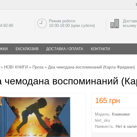
Режим роботи:
Доставк
04-92-90
10:00-18:00 (крім суботи)
всьому 
ИЖКИ
ЕКСКЛЮЗИВ
ДОСТАВКА / ОПЛАТА
КОНТАКТИ
»
НОВІ КНИГИ
»
Проза
» Два чемодана воспоминаний (Карла Фридман)
а чемодана воспоминаний (К
165
грн
Модель:
Книжники
text_sku
Наявність:
Нет в нали