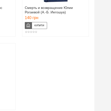
ис
Смерть и возвращение Юлии
Рогаевой (А.-Б. Иегошуа)
140 грн