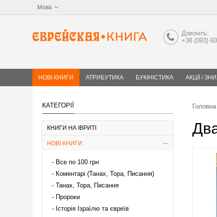
Мова
Дзвоніть:
+38 (093) 6
НОВІ КНИГИ
АТРИБУТИКА
БУКІНІСТИКА
АКЦІЇ / ЗН
КАТЕГОРІЇ
Головна
Дв
КНИГИ НА ІВРИТІ
НОВІ КНИГИ
Все по 100 грн
Коментарі (Танах, Тора, Писання)
Танах, Тора, Писання
Пророки
Історія Ізраїлю та євреїв