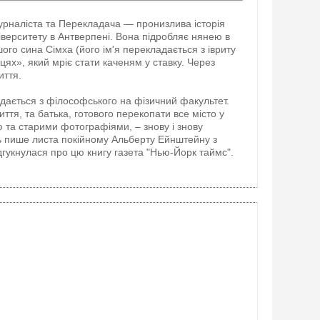
урналіста та Перекладача — пронизлива історія
іверситету в Антверпені. Вона підробляє нянею в
шого сина Сімха (його ім'я перекладається з івриту
цях», який мріє стати каченям у ставку. Через
иття.
дається з філософського на фізичний факультет.
 шиття, та батька, готового перекопати все місто у
 та старими фотографіями, – знову і знову
ть пише листа покійному Альберту Ейнштейну з
ідгукнулася про цю книгу газета "Нью-Йорк таймс".