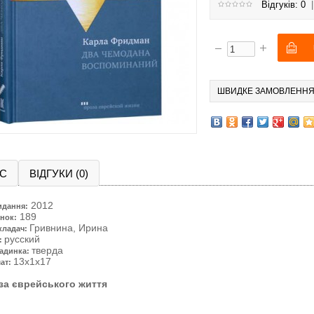
Відгуків: 0
ШВИДКЕ ЗАМОВЛЕНН
С
ВІДГУКИ (0)
2012
идання:
189
нок:
Гривнина, Ирина
кладач:
русский
:
тверда
адинка:
13x1x17
ат:
за єврейського життя