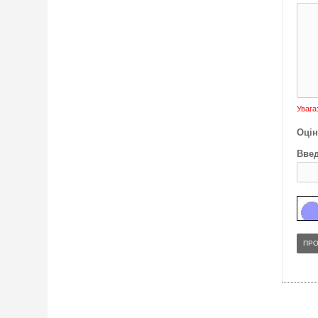
Увага
Оцін
Введ
ПР