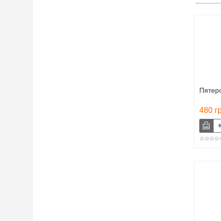
Пятер
480 г