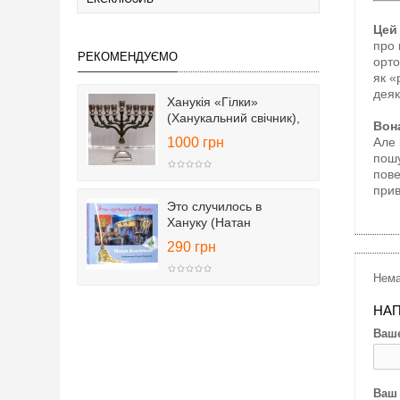
Цей
про 
РЕКОМЕНДУЄМО
орто
як «
деяк
Ханукія «Гілки»
(Ханукальний свічник),
Вон
25 см
Але 
1000 грн
пошу
пове
прив
Это случилось в
Хануку (Натан
Альтерман)
290 грн
Нема
НАП
Ваше
Ваш 