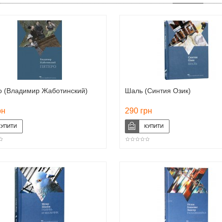
о (Владимир Жаботинский)
Шаль (Синтия Озик)
рн
290 грн