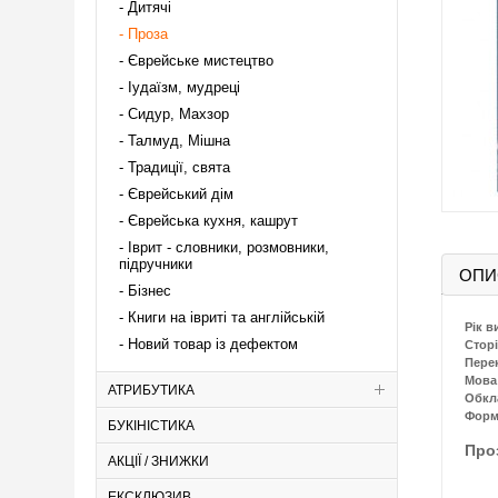
Дитячі
Проза
Єврейське мистецтво
Іудаїзм, мудреці
Сидур, Махзор
Талмуд, Мішна
Традиції, свята
Єврейський дім
Єврейська кухня, кашрут
Іврит - словники, розмовники,
підручники
ОПИ
Бізнес
Книги на івриті та англійській
Рік в
Новий товар із дефектом
Сторі
Пере
Мова
АТРИБУТИКА
Обкл
Форм
БУКІНІСТИКА
Про
АКЦІЇ / ЗНИЖКИ
ЕКСКЛЮЗИВ