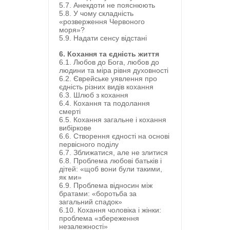
5.7. Анекдоти не пояснюють
5.8. У чому складність
«розверження Червоного
моря»?
5.9. Надати сенсу відстані
6. Кохання та єдність життя
6.1. Любов до Бога, любов до
людини та міра рівня духовності
6.2. Єврейське уявлення про
єдність різних видів кохання
6.3. Шлюб з кохання
6.4. Кохання та подолання
смерті
6.5. Кохання загальне і кохання
вибіркове
6.6. Створення єдності на основі
первісного поділу
6.7. Зближатися, але не злитися
6.8. Проблема любові батьків і
дітей: «щоб вони були такими,
як ми»
6.9. Проблема відносин між
братами: «боротьба за
загальний спадок»
6.10. Кохання чоловіка і жінки:
проблема «збереження
незалежності»