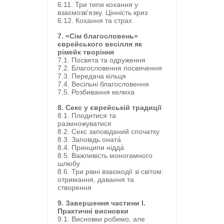
6.11. Три типи кохання у
взаємозв'язку. Цінність криз
6.12. Кохання та страх
7. «Сім благословень»
єврейського весілля як
рімейк творіння
7.1. Посвята та одруження
7.2. Благословення посвячення
7.3. Передача кільця
7.4. Весільні благословення
7.5. Розбивання келиха
8. Секс у єврейській традиції
8.1. Плодитися та
размножуватися
8.2. Секс заповіданий спочатку
8.3. Заповідь оната́
8.4. Принципи нідда́
8.5. Важливість моногамного
шлюбу
8.6. Три рівні взаємодії зі світом:
отримання, давання та
створення
9. Завершення частини I.
Практичні висновки
9.1. Висновки робимо, але