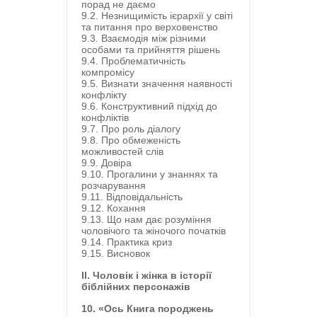
порад не даємо
9.2. Незнищимість ієрархії у світі
та питання про верховенство
9.3. Взаємодія між різними
особами та прийняття рішень
9.4. Проблематичність
компромісу
9.5. Визнати значення наявності
конфлікту
9.6. Конструктивний підхід до
конфліктів
9.7. Про роль діалогу
9.8. Про обмеженість
можливостей слів
9.9. Довіра
9.10. Прогалини у знаннях та
розчарування
9.11. Відповідальність
9.12. Кохання
9.13. Що нам дає розуміння
чоловічого та жіночого початків
9.14. Практика криз
9.15. Висновок
II. Чоловік і жінка в історії
біблійних персонажів
10. «Ось Книга породжень