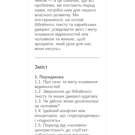
чином — а це означає, що всі
проблеми, які постають перед
нами, потрібні нам для нашого
власного розвитку. Ми
постараємося, на основі
біблійного тексту та єврейських
джерел, усвідомити зміст і мету
існування відмінностей між
чоловіком та жінкою, щоб
зрозуміти, який урок для нас
вони несуть».
Зміст
1. Передмова
1.1. Про сенс та мету існування
відмінностей
1.2. Звернення до біблійного
тексту та інших джерел іудаїзму
1.3. Чи дійсно жінки досконаліші
за чоловіків?
1.4. Ідейний конфлікт між
концепцією, що «підпорядковує»
і «підносить»
1.5. Перехід від «чоловічо-
центристської» до «суб'єкт-
суб'єктної» моделі відносин