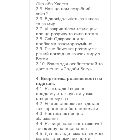
Ліка або Хвоста
3.5. Навіщо нам потрібний
хвіст?
3.6. Відповідальність за іншого
та за мир
3.7.
«
І закрив тілом те місце
»
:
площа розриву та сила потягу
3.8. Світ Одкровення та
проблема взаєморозуміння
3.9. Різне бачення розтину як
різний погляд на зв'язок миру з
Богом
3.10. Взаємодія особистостей та
досягнення «Подоби Богу»
4. Енергетика рознесеності на
відстань
4.1. Різні стадії Творіння
продовжують існувати у вже
створеному світі
4.2. Розтин створює як відстань,
так і прагнення його подолати
4.3. Еротика як процес
зближення
4.4. Різниця чоловічої та жіночої
точок зору на поєднання
4.5. Два погляди: «кістка від моїх
кісток» та «помічник проти