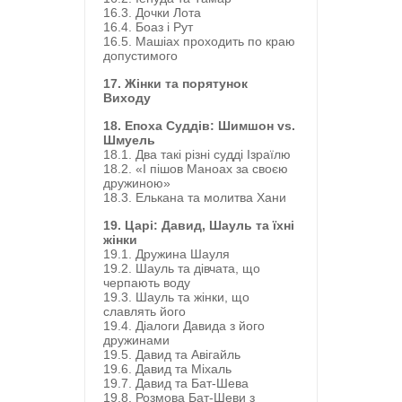
16.3. Дочки Лота
16.4. Боаз і Рут
16.5. Машіах проходить по краю
допустимого
17. Жінки та порятунок
Виходу
18. Епоха Суддів: Шимшон vs.
Шмуель
18.1. Два такі різні судді Ізраїлю
18.2. «І пішов Маноах за своєю
дружиною»
18.3. Елькана та молитва Хани
19. Царі: Давид, Шауль та їхні
жінки
19.1. Дружина Шауля
19.2. Шауль та дівчата, що
черпають воду
19.3. Шауль та жінки, що
славлять його
19.4. Діалоги Давида з його
дружинами
19.5. Давид та Авігайль
19.6. Давид та Міхаль
19.7. Давид та Бат-Шева
19.8. Розмова Бат-Шеви з