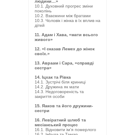
людини…»
10.1. Духовний прогрес зміни
поколінь
10.2. Взаємини між братами
10.3. Чоловік і жінка в їх вплив на
дітей
11. Адам і Хава, «мати всього
живого»
12. «І сказав Лемех до жінок
своїх.»
13. Авраам і Сара, «справді
сестра»
14. Іцхак та Рівка
14.1. Зустрічі біля криниці
14.2. Дружина як мати
14.3. Недоговореність та
закриття особи
15. Яаков та його дружини-
сестри
16. Левіратний шлюб та
месіанський процес
16.1. Відновити ім'я померлого
16.2. Іеhуда та Тамар