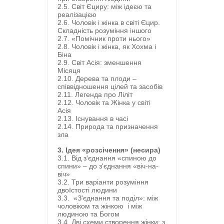
2.5. Світ Єциру: між ідеєю та
реалізацією
2.6. Чоловік і жінка в світі Єцир.
Складність розуміння іншого
2.7. «Помічник проти нього»
2.8. Чоловік і жінка, як Хохма і
Біна
2.9. Світ Асія: зменшення
Місяця
2.10. Дерева та плоди –
співвідношення цілей та засобів
2.11. Легенда про Ліліт
2.12. Чоловік та Жінка у світі
Асія
2.13. Існування в часі
2.14. Природа та призначення
зла
3. Ідея «розсічення» (несира)
3.1. Від з'єднання «спиною до
спини» – до з'єднання «віч-на-
віч»
3.2. Три варіанти розуміння
двоїстості людини
3.3. «З'єднання та поділ»: між
чоловіком та жінкою і між
людиною та Богом
3.4. Дві схеми створення жінки: з