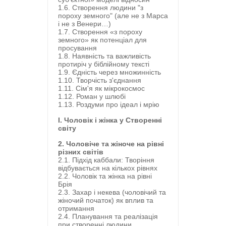
1.6. Створення людини "з
пороху земного" (але не з Марса
і не з Венери…)
1.7. Створення «з пороху
земного» як потенціал для
просування
1.8. Наявність та важливість
протиріч у біблійному тексті
1.9. Єдність через множинність
1.10. Творчість з'єднання
1.11. Сім'я як мікрокосмос
1.12. Роман у шлюбі
1.13. Роздуми про ідеал і мрію
I. Чоловік і жінка у Створенні
світу
2. Чоловіче та жіноче на рівні
різних світів
2.1. Підхід каббали: Творіння
відбувається на кількох рівнях
2.2. Чоловік та жінка на рівні
Брія
2.3. Захар і некева (чоловічий та
жіночий початок) як вплив та
отримання
2.4. Планування та реалізація
при створенні людини