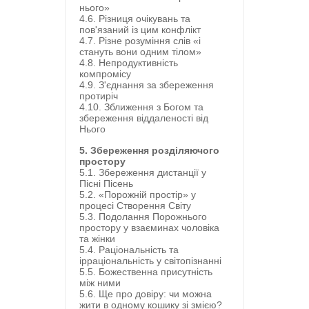
нього»
4.6. Різниця очікувань та
пов'язаний із цим конфлікт
4.7. Різне розуміння слів «і
стануть вони одним тілом»
4.8. Непродуктивність
компромісу
4.9. З'єднання за збереження
протиріч
4.10. Зближення з Богом та
збереження віддаленості від
Нього
5. Збереження розділяючого
простору
5.1. Збереження дистанції у
Пісні Пісень
5.2. «Порожній простір» у
процесі Створення Світу
5.3. Подолання Порожнього
простору у взаєминах чоловіка
та жінки
5.4. Раціональність та
ірраціональність у світопізнанні
5.5. Божественна присутність
між ними
5.6. Ще про довіру: чи можна
жити в одному кошику зі змією?