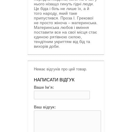
нього нізащо гинуть гідні люди.
Це біда і біль не лише їх, а й
того народу, який таке
припустився. Проза І. Грекової
не просто жіноча – материнська.
Материнська любов і вміння
поставити все на свої місця стає
єдиною рятівною силою,
тендітним укриттям від бід та
вихорів доби.
Немає відгуків про цей товар.
НАПИСАТИ ВІДГУК
Ваше Ім’я:
Ваш відгук: