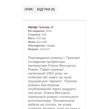
ОПИС
ВІДГУКИ (0)
Автор:
Грекова, И.
Рік видання:
2010
Сторінок:
410
Вага:
0.32 kgs
Мова:
русский
Обкладинка:
тверда
Формат:
13x2x17
Перевидання роману І. Грекової
(псевдонім професора
математики Олени Вентцель).
Роман “Свіже переказ”,
написаний 1962 року, не
побачив світ навіть за часів
хрущовської “відлиги”. Рукопис
роману був вперше
опублікований через тридцять
три роки. Олена Вентцель
торкнулася романі сталінського
антисемітизму. Письменниця
забила на сполох, як усяка
порядна людина, коли на очах у