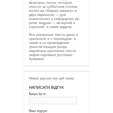
включены песни, которые
поются за субботним столом;
молит-ва «Биркат-амазон» в
двух вариантах — для
ашкеназских и сефардских ев-
реев; кидуши — вечерний и
утренний, а также авдала.
Все указанные тексты даны в
оригинале и с переводом, а
также в со-провождении
транслитерации (когда
еврейское прочтение текста
зафик-сировано русскими
буквами).
Немає відгуків про цей товар.
НАПИСАТИ ВІДГУК
Ваше Ім’я:
Ваш відгук: