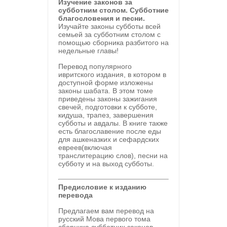
Изучение законов за
субботним столом. Субботние
благословения и песни.
Изучайте законы субботы всей
семьей за субботним столом с
помощью сборника разбитого на
недельные главы!
Перевод популярного
ивритского издания, в котором в
доступной форме изложены
законы шабата. В этом томе
приведены законы зажигания
свечей, подготовки к субботе,
кидуша, трапез, завершения
субботы и авдалы. В книге также
есть благославение после еды
для ашкеназких и сефардских
евреев(включая
транслитерацию слов), песни на
субботу и на выход субботы.
Предисловие к изданию
перевода
Предлагаем вам перевод на
русский Мова первого тома