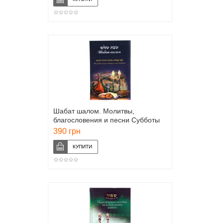
Шабат шалом. Молитвы,
благословения и песни Субботы
(Пинхас Полонский)
390 грн