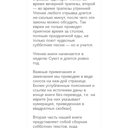
время вечерней трапезы, второй
— во время трапезы утренней.
Чтение любого отрывка длится
не-сколько минут, после чего эти
законы можно обсудить. Так
евреи не только проводят
приятное время за столом,
полным праздничной еды, не
только поют чудесные
субботние песни — но и учатся.
Чтение книги начинается в
неделю Сукот и длится ровно
год.
Важные примечания и
замечания мы приводим в виде
сносок на каж-дой странице.
Более углубленные пояснения и
ссылки на источники даны в
конце книги без перевода, т.е. на
иврите [на них указывает
нумерация, приведенная в
квадратных скобках].
Вторая часть нашей книги
представляет собой сборник
субботних текстов, куда