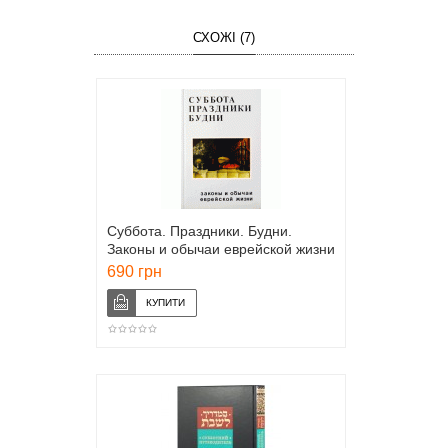
СХОЖІ (7)
Суббота. Праздники. Будни.
Законы и обычаи еврейской жизни
(Зеев Гринвальд)
690 грн