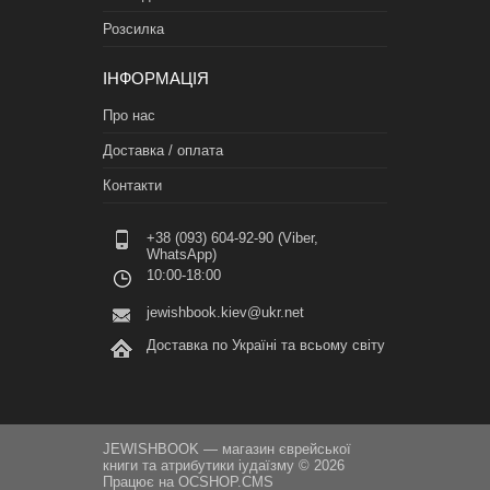
Розсилка
ІНФОРМАЦІЯ
Про нас
Доставка / оплата
Контакти
+38 (093) 604-92-90 (Viber,
WhatsApp)
10:00-18:00
jewishbook.kiev@ukr.net
Доставка по Україні та всьому світу
JEWISHBOOK — магазин єврейської
книги та атрибутики іудаїзму © 2026
Працює на
OCSHOP.CMS