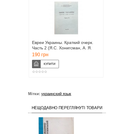
Евреи Украины. Краткий очерк.
Часть 2 (Я.С. Хонигсман, А. Я.
Найман)
190 грн
Мітки:
украинский язык
НЕЩОДАВНО ПЕРЕГЛЯНУТІ ТОВАРИ