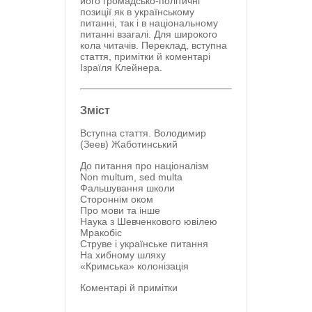
його громадсько-політичні
позиції як в українському
питанні, так і в національному
питанні взагалі. Для широкого
кола читачів. Переклад, вступна
стаття, примітки й коментарі
Ізраїля Клейнера.
Зміст
Вступна стаття. Володимир
(Зеев) Жаботинський
До питання про націоналізм
Non multum, sed multa
Фальшування школи
Стороннім оком
Про мови та інше
Наука з Шевченкового ювілею
Мракобіс
Струве і українське питання
На хибному шляху
«Кримська» колонізація
Коментарі й примітки