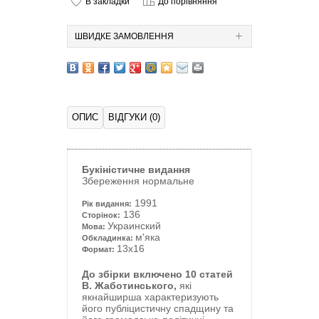
В закладки
До порівняння
ШВИДКЕ ЗАМОВЛЕННЯ
ОПИС
ВІДГУКИ (0)
Букіністичне видання
Збереження нормальне
1991
Рік видання:
136
Сторінок:
Украинский
Мова:
м'яка
Обкладинка:
13x16
Формат:
До збірки включено 10 статей
В. Жаботинського,
які
якнайширша характеризують
його публіцистичну спадщину та