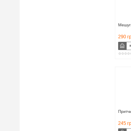
Мешуг
290 г
Притч
245 г