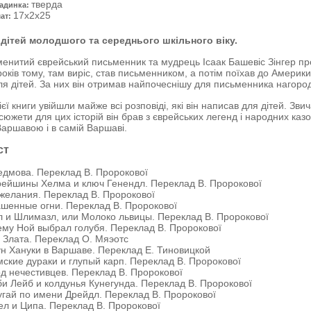
тверда
адинка:
17x2x25
ат:
 дітей молодшого та середнього шкільного віку.
енитий єврейський письменник та мудрець Ісаак Башевіс Зінгер пр
років тому, там виріс, став письменником, а потім поїхав до Америк
ля дітей. За них він отримав найпочеснішу для письменника нагород
ієї книги увійшли майже всі розповіді, які він написав для дітей. Зви
сюжети для цих історій він брав з єврейських легенд і народних казок,
Варшавою і в самій Варшаві.
ст
дмова. Переклад В. Пророкової
ейшины Хелма и ключ Генендл. Переклад В. Пророкової
желания. Переклад В. Пророкової
шенные огни. Переклад В. Пророкової
 и Шлимазл, или Молоко львицы. Переклад В. Пророкової
му Ной выбрал голубя. Переклад В. Пророкової
 Злата. Переклад О. Мяэотс
н Хануки в Варшаве. Переклад Е. Тиновицкой
ские дураки и глупый карп. Переклад В. Пророкової
д нечестивцев. Переклад В. Пророкової
и Лейб и колдунья Кунегунда. Переклад В. Пророкової
гай по имени Дрейдл. Переклад В. Пророкової
л и Ципа. Переклад В. Пророкової