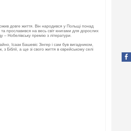
ожив довге життя. Він народився у Польщі понад
и та прославився на весь світ книгами для дорослих
у – Нобелівську премію з літератури.
чайно, Ісаак Башевіс Зінгер і сам був вигадником,
 з Біблії, а ще зі свого життя в єврейському селі