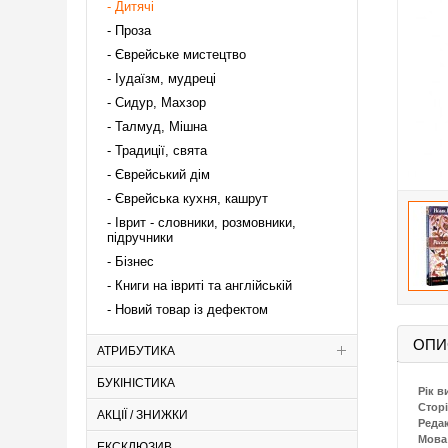
Дитячі
Проза
Єврейське мистецтво
Іудаїзм, мудреці
Сидур, Махзор
Талмуд, Мішна
Традиції, свята
Єврейський дім
Єврейська кухня, кашрут
Іврит - словники, розмовники,
підручники
Бізнес
Книги на івриті та англійській
Новий товар із дефектом
ОПИ
АТРИБУТИКА
БУКІНІСТИКА
Рік в
Сторі
АКЦІЇ / ЗНИЖКИ
Реда
Мова
ЕКСКЛЮЗИВ