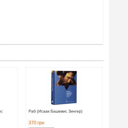
ис
Раб (Исаак Башевис Зингер)
370 грн