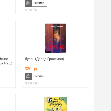
йские
Дуэль (Давид Гроссман)
ра Раш)
320 грн