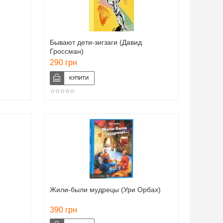
Бывают дети-зигзаги (Давид
Гроссман)
290 грн
Жили-были мудрецы (Ури Орбах)
390 грн