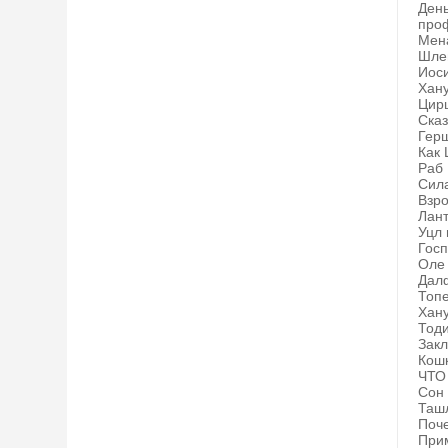
День
про
Мена
Шлем
Иоси
Хану
Цирц
Сказ
Герш
Как 
Раб 
Сила
Взро
Лант
Уцл 
Госп
Оле 
Далф
Топе
Хану
Тоди
Закл
Кошк
ЧТО 
Сон
Ташл
Поче
Прим