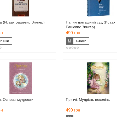
а (Исаак Башевис Зингер)
Папин домашний суд (Исаак
Башевис Зингер)
рн
490 грн
и. Основы мудрости
Притчі. Мудрість поколінь
рн
490 грн