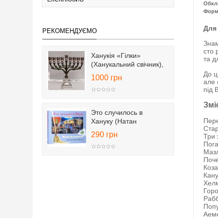
Обкл
Форм
Для
РЕКОМЕНДУЄМО
Знам
сто 
Ханукія «Гілки»
та д
(Ханукальний свічник),
25 см
До ц
1000 грн
але 
під 
Змі
Это случилось в
Пере
Хануку (Натан
Стар
Альтерман)
290 грн
Три 
Пога
Мазл
Поче
Коза
Кану
Хелм
Горо
Рабб
Попу
Аеме