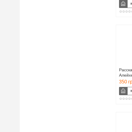
Расск
Алейх
350 г