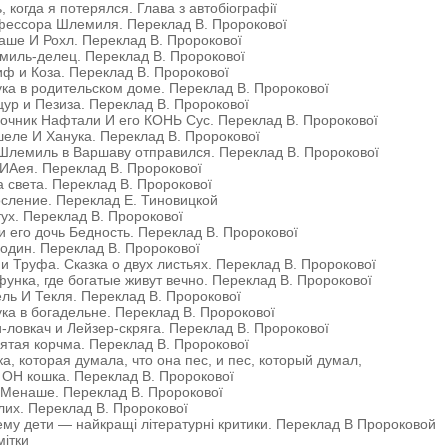
, когда я потерялся. Глава з автобіографії
фессора Шлемиля. Переклад В. Пророкової
ше И Рохл. Переклад В. Пророкової
иль-делец. Переклад В. Пророкової
ф и Коза. Переклад В. Пророкової
ка в родительском доме. Переклад В. Пророкової
ур и Пезиза. Переклад В. Пророкової
очник Нафтали И его КОНЬ Сус. Переклад В. Пророкової
еле И Ханука. Переклад В. Пророкової
Шлемиль в Варшаву отправился. Переклад В. Пророкової
ИАея. Переклад В. Пророкової
 света. Переклад В. Пророкової
сление. Переклад Е. Тиновицкой
ух. Переклад В. Пророкової
и его дочь Бедность. Переклад В. Пророкової
один. Переклад В. Пророкової
и Труфа. Сказка о двух листьях. Переклад В. Пророкової
унка, где богатые живут вечно. Переклад В. Пророкової
ль И Текля. Переклад В. Пророкової
ка в богадельне. Переклад В. Пророкової
-ловкач и Лейзер-скряга. Переклад В. Пророкової
ятая корчма. Переклад В. Пророкової
а, которая думала, что она пес, и пес, который думал,
ОН кошка. Переклад В. Пророкової
 Менаше. Переклад В. Пророкової
их. Переклад В. Пророкової
му дети — найкращі літературні критики. Переклад В Пророковой
ітки