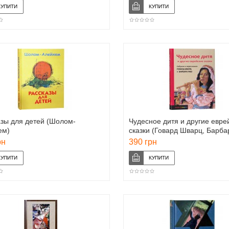
азы для детей (Шолом-
Чудесное дитя и другие евре
ем)
сказки (Говард Шварц, Барба
рн
390 грн