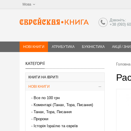
Мова
Дзвоніть:
+38 (093) 6
НОВІ КНИГИ
АТРИБУТИКА
БУКІНІСТИКА
АКЦІЇ / ЗН
КАТЕГОРІЇ
Головна
Рас
КНИГИ НА ІВРИТІ
НОВІ КНИГИ
Все по 100 грн
Коментарі (Танах, Тора, Писання)
Танах, Тора, Писання
Пророки
Історія Ізраїлю та євреїв