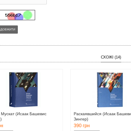
ОДОВЖИТИ
СХОЖІ (14)
 Мускат (Исаак Башевис
Раскаявшийся (Исаак Башев
)
Зингер)
рн
390 грн