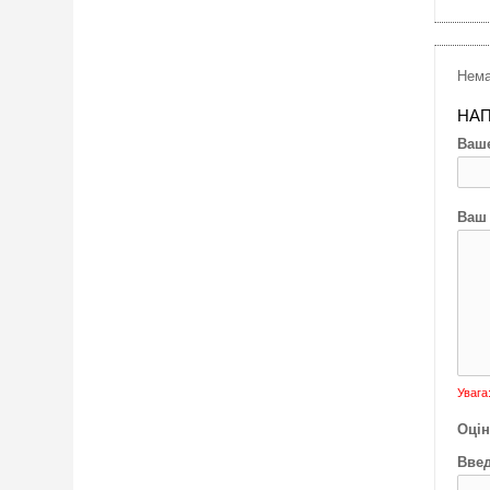
Нема
НАП
Ваше
Ваш 
Увага
Оцін
Введ