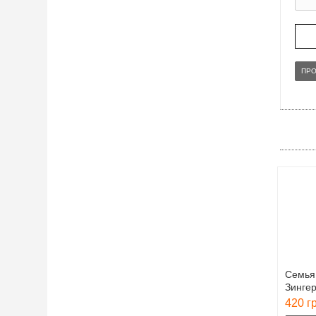
ПР
Семья
Зингер
420 г