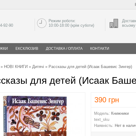
Режим роботи:
Доставк
04-92-90
10:00-18:00 (крім суботи)
всьому 
ИЖКИ
ЕКСКЛЮЗИВ
ДОСТАВКА / ОПЛАТА
КОНТАКТИ
»
НОВІ КНИГИ
»
Дитячі
» Рассказы для детей (Исаак Башевис Зингер)
сказы для детей (Исаак Баше
390
грн
Модель:
Книжники
text_sku
Наявність:
Нет в нали