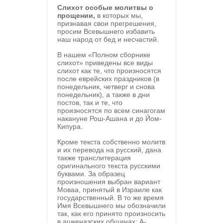
Слихот особые молитвы о
прощении,
в которых мы,
признавая свои прегрешения,
просим Всевышнего избавить
наш народ от бед и несчастий.
В нашем «Полном сборнике
слихот» приведены все виды
слихот как те, что произносятся
после еврейских праздников (в
понедельник, четверг и снова
понедельник), а также в дни
постов, так и те, что
произносятся по всем синагогам
накануне Рош-Ашана и до Йом-
Кипура.
Кроме текста собственно молитв
и их перевода на русский, дана
также транслитерация
оригинального текста русскими
буквами. За образец
произношения выбран вариант
Моваа, принятый в Израиле как
государственный. В то же время
Имя Всевышнего мы обозначили
так, как его принято произносить
в ашкеназских общинах: А-