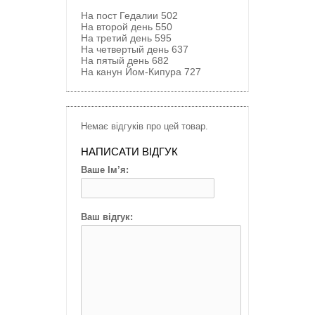
На пост Гедалии
502
На второй день
550
На третий день
595
На четвертый день
637
На пятый день
682
На канун Йом-Кипура
727
Немає відгуків про цей товар.
НАПИСАТИ ВІДГУК
Ваше Ім’я:
Ваш відгук: