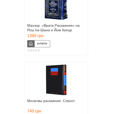
Махзор. «Врата Раскаяния» на
Рош hа-Шана и Йом Кипур
1390 грн
Молитвы раскаяния. Слихот
740 грн