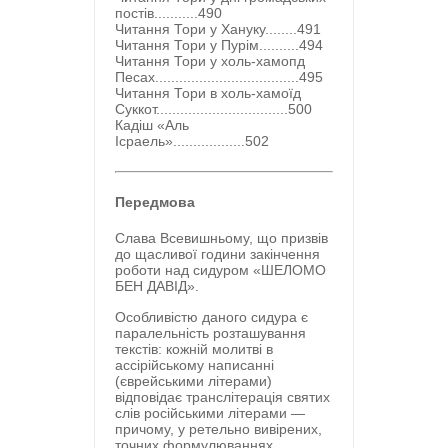
постів...........490
Читання Тори у Хануку........491
Читання Тори у Пурім..........494
Читання Тори у холь-хамопд
Песах....................................495
Читання Тори в холь-хамоїд
Суккот.................................500
Кадіш «Аль
Ісраель»..................502
Передмова
Слава Всевишньому, що призвів
до щасливої години закінчення
роботи над сидуром «ШЕЛОМО
БЕН ДАВІД».
Особливістю даного сидура є
паралельність розташування
текстів: кожній молитві в
ассірійському написанні
(єврейськими літерами)
відповідає транслітерація святих
слів російськими літерами —
причому, у ретельно вивірених,
точних формулюваннях.