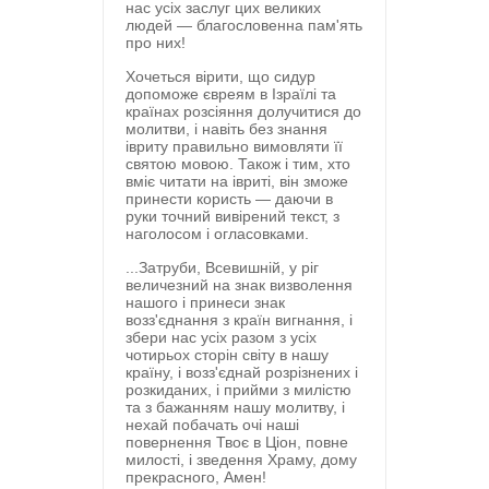
нас усіх заслуг цих великих
людей — благословенна пам'ять
про них!
Хочеться вірити, що сидур
допоможе євреям в Ізраїлі та
країнах розсіяння долучитися до
молитви, і навіть без знання
івриту правильно вимовляти її
святою мовою. Також і тим, хто
вміє читати на івриті, він зможе
принести користь — даючи в
руки точний вивірений текст, з
наголосом і огласовками.
...Затруби, Всевишній, у ріг
величезний на знак визволення
нашого і принеси знак
возз'єднання з країн вигнання, і
збери нас усіх разом з усіх
чотирьох сторін світу в нашу
країну, і возз'єднай розрізнених і
розкиданих, і прийми з милістю
та з бажанням нашу молитву, і
нехай побачать очі наші
повернення Твоє в Ціон, повне
милості, і зведення Храму, дому
прекрасного, Амен!