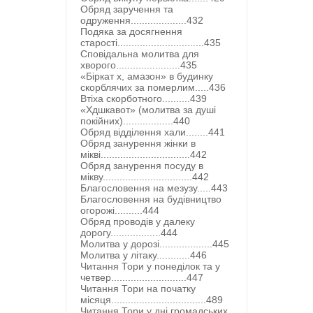
Обряд заручення та
одруження....................432
Подяка за досягнення
старості...............................435
Сповідальна молитва для
хворого.......................435
«Біркат х, амазон» в будинку
скорблячих за померлим.....436
Втіха скорботного..........439
«Хдшкавот» (молитва за душі
покійних)..................440
Обряд відділення хали........441
Обряд занурення жінки в
мікві................................442
Обряд занурення посуду в
мікву................................442
Благословення на мезузу.....443
Благословення на будівництво
огорожі..........444
Обряд проводів у далеку
дорогу..................444
Молитва у дорозі...................445
Молитва у літаку............446
Читання Тори у понеділок та у
четвер...........................447
Читання Тори на початку
місяця..................................489
Читання Тори у дні громадських