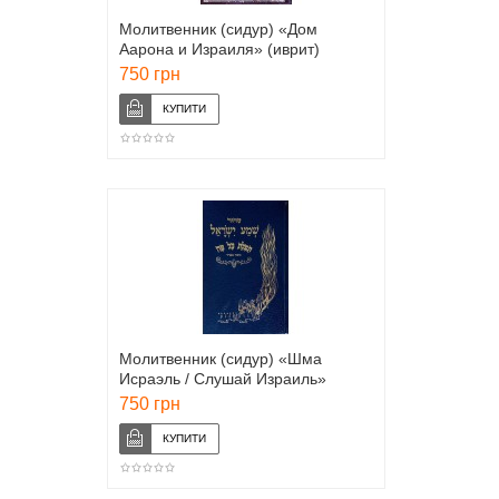
Молитвенник (сидур) «Дом
Аарона и Израиля» (иврит)
750 грн
Молитвенник (сидур) «Шма
Исраэль / Слушай Израиль»
(иврит)
750 грн