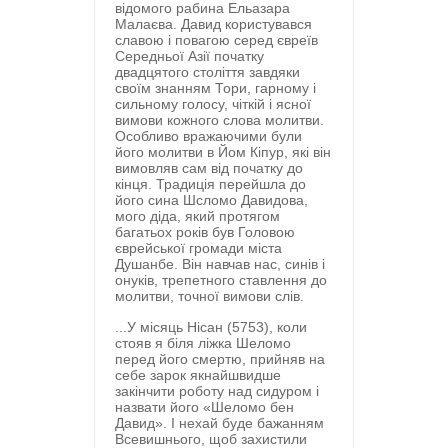
відомого рабина Ельазара
Малаєва. Давид користувався
славою і повагою серед євреїв
Середньої Азії початку
двадцятого століття завдяки
своїм знанням Тори, гарному і
сильному голосу, чіткій і ясної
вимови кожного слова молитви.
Особливо вражаючими були
його молитви в Йом Кіпур, які він
вимовляв сам від початку до
кінця. Традиція перейшла до
його сина Шсломо Давидова,
мого діда, який протягом
багатьох років був Головою
єврейської громади міста
Душанбе. Він навчав нас, синів і
онуків, трепетного ставлення до
молитви, точної вимови слів.
...У місяць Нісан (5753), коли
стояв я біля ліжка Шеломо
перед його смертю, прийняв на
себе зарок якнайшвидше
закінчити роботу над сидуром і
назвати його «Шеломо бен
Давид». І нехай буде бажанням
Всевишнього, щоб захистили