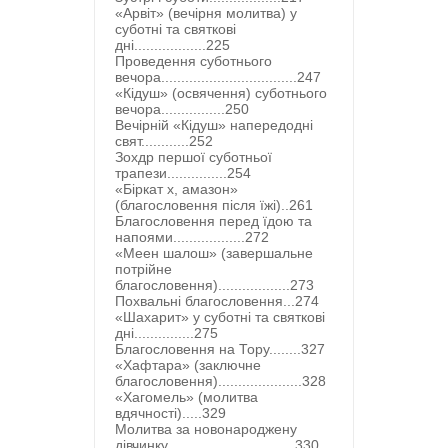
«Арвіт» (вечірня молитва) у
суботні та святкові
дні..................225
Проведення суботнього
вечора..................................247
«Кідуш» (освячення) суботнього
вечора................250
Вечірній «Кідуш» напередодні
свят............252
Зохдр першої суботньої
трапези...............254
«Біркат х, амазон»
(благословення після їжі)..261
Благословення перед їдою та
напоями..................272
«Меен шалош» (завершальне
потрійне
благословення)..................273
Похвальні благословення...274
«Шахарит» у суботні та святкові
дні...............275
Благословення на Тору........327
«Хафтара» (заключне
благословення).....................328
«Хагомель» (молитва
вдячності).....329
Молитва за новонароджену
дівчинку................................330