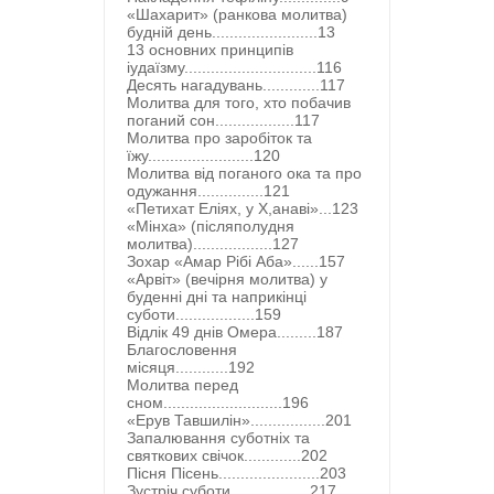
«Шахарит» (ранкова молитва)
будній день........................13
13 основних принципів
іудаїзму..............................116
Десять нагадувань.............117
Молитва для того, хто побачив
поганий сон..................117
Молитва про заробіток та
їжу........................120
Молитва від поганого ока та про
одужання...............121
«Петихат Еліях, у Х,анаві»...123
«Мінха» (післяполудня
молитва)..................127
Зохар «Амар Рібі Аба»......157
«Арвіт» (вечірня молитва) у
буденні дні та наприкінці
суботи..................159
Відлік 49 днів Омера.........187
Благословення
місяця............192
Молитва перед
сном...........................196
«Ерув Тавшилін».................201
Запалювання суботніх та
святкових свічок.............202
Пісня Пісень.......................203
Зустріч суботи..................217