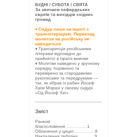
БУДНІ / СУБОТА / СВЯТА
За звичаєм сефардських
євреїв та вихідців східних
громад
♦ Сидур лише на івриті з
транслітерацією. Переклад
молитов на російську не
наводиться
♦ Транскрипція російськими
літерами відповідно до
прийнятої в Ізраїлі вимови
♦ Молитви наведено у зручному
порядку, порівняно та
перевірено за стародавніми
рукописами та передруками —
так, як зібрав їх рабин Йосеф
Хаїм Мізрахі у своєму сидурі
«Од Йосеф Хаї»
Зміст
Ранкові
благословення..................1
Облачення у цицит..................8
Накладення тефіліну..............9