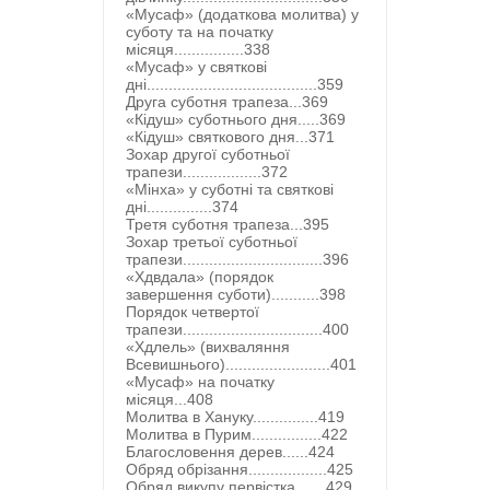
«Мусаф» (додаткова молитва) у
суботу та на початку
місяця................338
«Мусаф» у святкові
дні.......................................359
Друга суботня трапеза...369
«Кідуш» суботнього дня.....369
«Кідуш» святкового дня...371
Зохар другої суботньої
трапези..................372
«Мінха» у суботні та святкові
дні...............374
Третя суботня трапеза...395
Зохар третьої суботньої
трапези................................396
«Хдвдала» (порядок
завершення суботи)...........398
Порядок четвертої
трапези................................400
«Хдлель» (вихваляння
Всевишнього)........................401
«Мусаф» на початку
місяця...408
Молитва в Хануку...............419
Молитва в Пурим................422
Благословення дерев......424
Обряд обрізання..................425
Обряд викупу первістка.......429