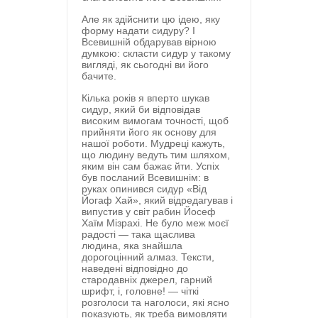
Але як здійснити цю ідею, яку
форму надати сидуру? І
Всевишній обдарував вірною
думкою: скласти сидур у такому
вигляді, як сьогодні ви його
бачите.
Кілька років я вперто шукав
сидур, який би відповідав
високим вимогам точності, щоб
прийняти його як основу для
нашої роботи. Мудреці кажуть,
що людину ведуть тим шляхом,
яким він сам бажає йти. Успіх
був посланий Всевишнім: в
руках опинився сидур «Від
Йогаф Хай», який відредагував і
випустив у світ рабин Йосеф
Хаїм Мізрахі. Не було меж моєї
радості — така щаслива
людина, яка знайшла
дорогоцінний алмаз. Тексти,
наведені відповідно до
стародавніх джерел, гарний
шрифт, і, головне! — чіткі
розголоси та наголоси, які ясно
показують, як треба вимовляти