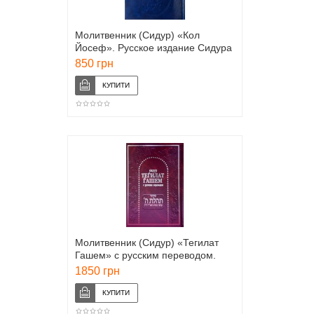
Молитвенник (Сидур) «Кол
Йосеф». Русское издание Сидура
Артскролл
850 грн
Молитвенник (Сидур) «Тегилат
Гашем» с русским переводом.
БОЛЬШОЙ ФОРМАТ
1850 грн