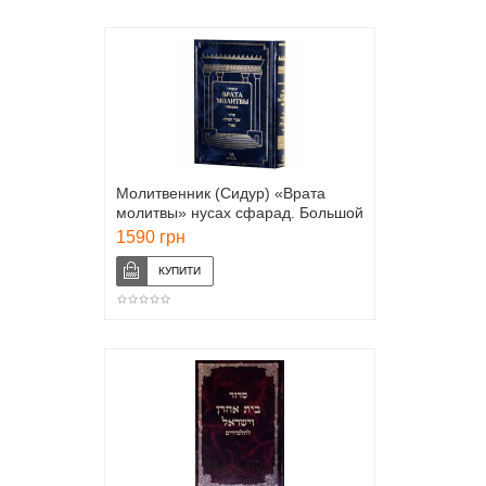
Молитвенник (Сидур) «Врата
молитвы» нусах сфарад. Большой
формат
1590 грн