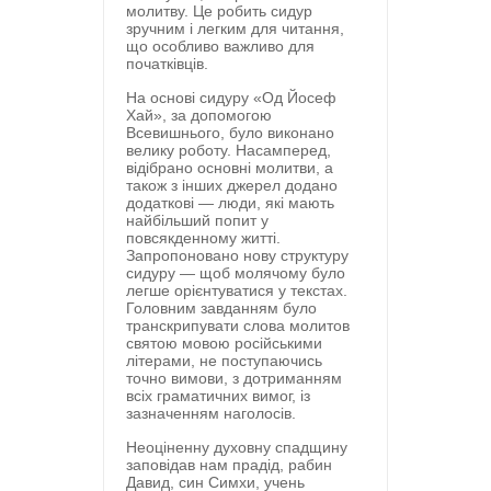
молитву. Це робить сидур
зручним і легким для читання,
що особливо важливо для
початківців.
На основі сидуру «Од Йосеф
Хай», за допомогою
Всевишнього, було виконано
велику роботу. Насамперед,
відібрано основні молитви, а
також з інших джерел додано
додаткові — люди, які мають
найбільший попит у
повсякденному житті.
Запропоновано нову структуру
сидуру — щоб молячому було
легше орієнтуватися у текстах.
Головним завданням було
транскрипувати слова молитов
святою мовою російськими
літерами, не поступаючись
точно вимови, з дотриманням
всіх граматичних вимог, із
зазначенням наголосів.
Неоціненну духовну спадщину
заповідав нам прадід, рабин
Давид, син Симхи, учень