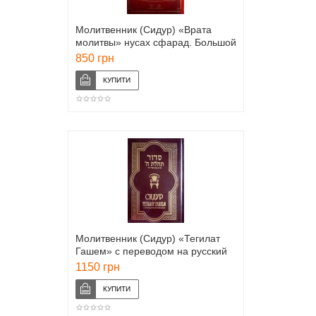
Молитвенник (Сидур) «Врата
молитвы» нусах сфарад. Большой
формат. Букинистика
850 грн
Молитвенник (Сидур) «Тегилат
Гашем» с переводом на русский
язык
1150 грн