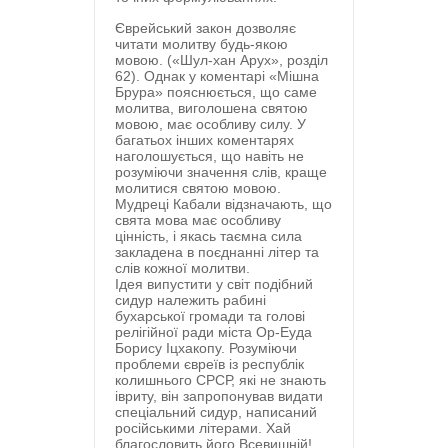
Єврейський закон дозволяє
читати молитву будь-якою
мовою. («Шул-хан Арух», розділ
62). Однак у коментарі «Мішна
Брура» пояснюється, що саме
молитва, виголошена святою
мовою, має особливу силу. У
багатьох інших коментарях
наголошується, що навіть не
розуміючи значення слів, краще
молитися святою мовою.
Мудреці Кабали відзначають, що
свята мова має особливу
цінність, і якась таємна сила
закладена в поєднанні літер та
слів кожної молитви.
Ідея випустити у світ подібний
сидур належить рабині
бухарської громади та голові
релігійної ради міста Ор-Еуда
Борису Іцхакопу. Розуміючи
проблеми євреїв із республік
колишнього СРСР, які не знають
івриту, він запропонував видати
спеціальний сидур, написаний
російськими літерами. Хай
благословить його Всевишній!