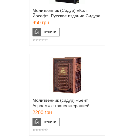
Молитвенник (Сидур) «Кол
Йосеф». Русское издание Сидура
Артскролл. Большой формат
950 грн
Молитвенник (сидур) «Бейт
Авраам» с транслитерацией.
Ашкеназ
2200 грн