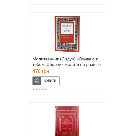
Молитвенник (Сидур) «Взываю к
тебе». Сборник молитв на разные
случаи
470 грн