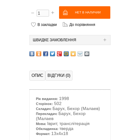
В закладки
До порівняння
ШВИДКЕ ЗАМОВЛЕННЯ
ОПИС
ВІДГУКИ (0)
1998
Рік видання:
502
Сторінок:
Барух, Бехор (Малаев)
Складач:
Барух, Бехор
Перекладач:
(Малаев
Іврит, транслітерація
Мова:
тверда
Обкладинка:
13x4x18
Формат: