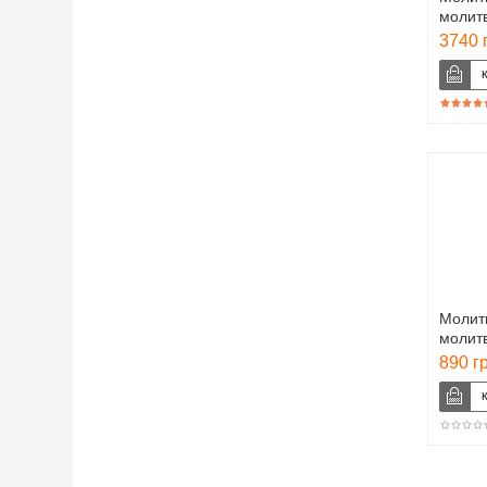
молит
ашкен
3740 
Молит
молит
ФОРМ
890 г