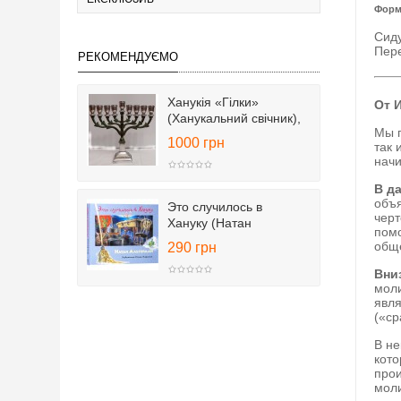
Форм
Сид
Пере
РЕКОМЕНДУЄМО
Ханукія «Гілки»
От 
(Ханукальний свічник),
Мы п
25 см
1000 грн
так 
начи
В д
объя
Это случилось в
черт
Хануку (Натан
помо
Альтерман)
общ
290 грн
Вни
моли
явля
(«ср
В не
кото
прои
мол