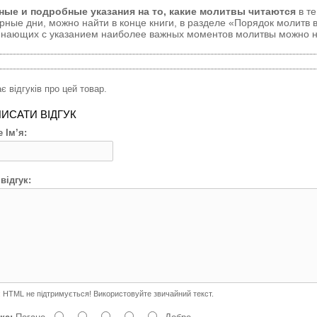
ные и подробные указания на то, какие молитвы читаются
в те
рные дни, можно найти в конце книги, в разделе «Порядок молитв 
нающих с указанием наиболее важных моментов молитвы можно найт
є відгуків про цей товар.
ИСАТИ ВІДГУК
 Ім’я:
відгук:
:
HTML не підтримується! Використовуйте звичайний текст.