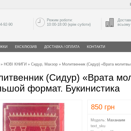
Режим роботи:
Доставк
04-92-90
10:00-18:00 (крім суботи)
всьому 
ИЖКИ
ЕКСКЛЮЗИВ
ДОСТАВКА / ОПЛАТА
КОНТАКТИ
»
НОВІ КНИГИ
»
Сидур, Махзор
» Молитвенник (Сидур) «Врата молитвы
итвенник (Сидур) «Врата мо
льшой формат. Букинистика
850
грн
Модель:
Маханаим
text_sku