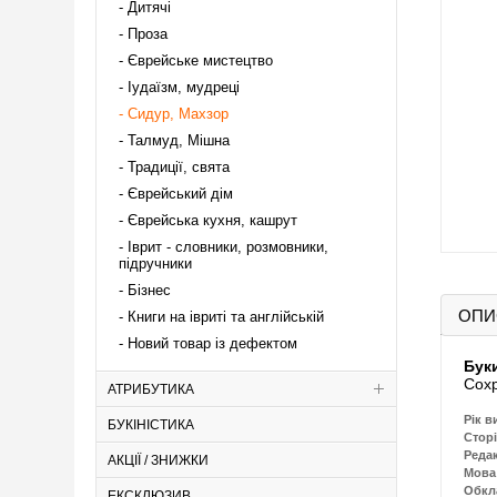
Дитячі
Проза
Єврейське мистецтво
Іудаїзм, мудреці
Сидур, Махзор
Талмуд, Мішна
Традиції, свята
Єврейський дім
Єврейська кухня, кашрут
Іврит - словники, розмовники,
підручники
Бізнес
ОПИ
Книги на івриті та англійській
Новий товар із дефектом
Бук
Сох
АТРИБУТИКА
Рік в
БУКІНІСТИКА
Сторі
Реда
АКЦІЇ / ЗНИЖКИ
Мова
Обкл
ЕКСКЛЮЗИВ