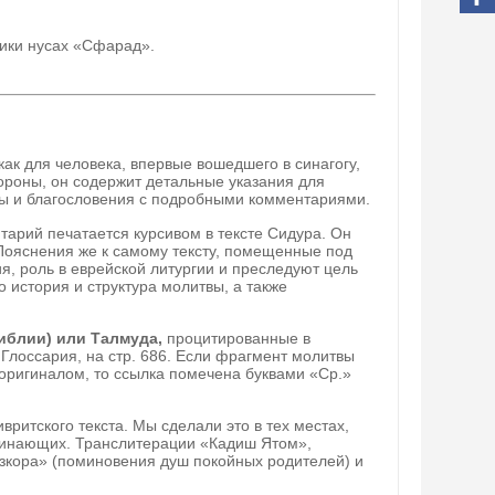
ники нусах
«
Сфарад
»
.
ак для человека, впервые вошедшего в синагогу,
тороны, он со­держит детальные указания для
вы и благословения с подробными комментариями.
тарий печатается курсивом в тексте Сидура. Он
 Пояснения же к самому тексту, помещенные под
, роль в еврейской литургии и преследу­ют цель
 история и структура молитвы, а также
иблии) или Талмуда,
процитированные в
 Глоссария, на стр. 686. Если фрагмент молитвы
 оригиналом, то ссылка помечена буквами «Ср.»
вритского текста. Мы сделали это в тех местах,
чинающих. Транслитерации «Кадиш Ятом»,
зкора» (поминовения душ покойных родителей) и