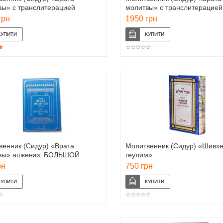
вы» с транслитерацией
молитвы» с транслитерацией
аз. БОЛЬШОЙ ФОРМАТ
ашкеназ. СРЕДНИЙ ФОРМАТ
грн
1950 грн
венник (Сидур) «Врата
Молитвенник (Сидур) «Шивх
вы» ашкеназ. БОЛЬШОЙ
геулим»
АТ
рн
750 грн