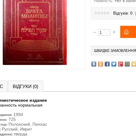
Наявність:
Нет в нали
Відгуків: 0
ШВИДКЕ ЗАМОВЛЕНН
С
ВІДГУКИ (0)
инистическое издание
ранность нормальная
1994
идання:
725
нок:
Полонский, Пинхас
ктор:
Русский, Иврит
:
тверда
адинка: