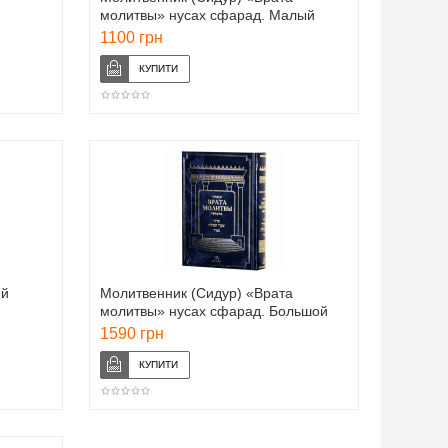
молитвы» нусах сфарад. Малый
формат
1100 грн
ей
Молитвенник (Сидур) «Врата
молитвы» нусах сфарад. Большой
формат
1590 грн