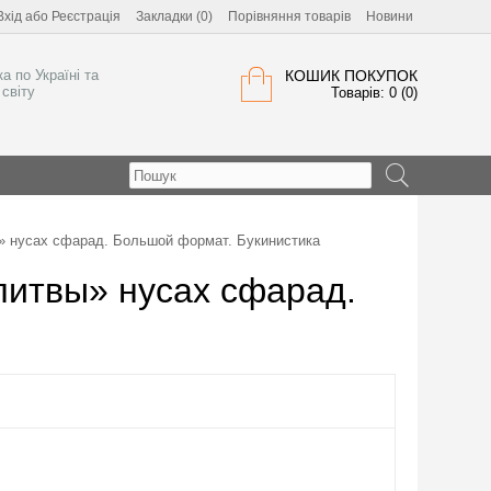
Вхід
або
Реєстрація
Закладки (0)
Порівняння товарів
Новини
а по Україні та
КОШИК ПОКУПОК
світу
Товарів: 0 (0)
» нусах сфарад. Большой формат. Букинистика
литвы» нусах сфарад.