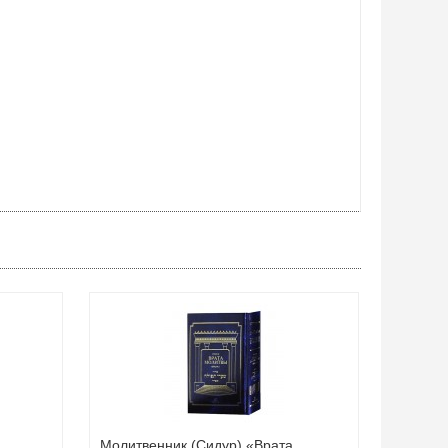
Молитвенник (Сидур) «Врата