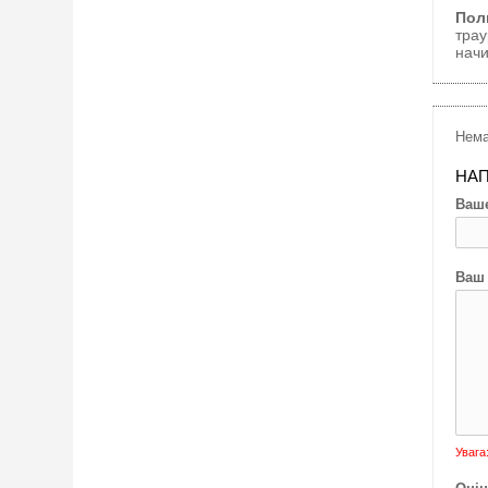
Пол
трау
начи
Нема
НАП
Ваше
Ваш 
Увага