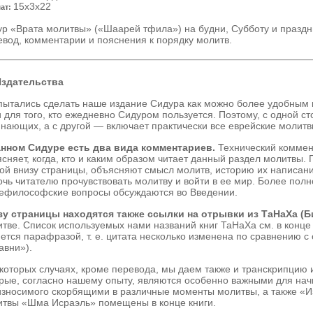
15x3x22
ат:
ур
«
Врата молитвы
»
(
«
Шаарей тфила
»
) на будни, Субботу и празд
вод, комментарии и пояснения к порядку молитв.
Издательства
ытались сделать наше издание Сидура как можно более удоб­ным к
и для того, кто ежедневно Сидуром пользуется. Поэтому, с одной с
нающих, а с другой — включает практически все еврейские молит
анном Сидуре есть два вида комментариев.
Технический коммен­
сняет, когда, кто и каким образом читает данный раздел молитвы.
ой внизу страницы, объясняют смысл молитв, историю их написания
чь читателю прочувствовать молитву и войти в ее мир. Более полно
ефилософские вопросы обсуждаются во Введении.
зу страницы находятся также ссылки на отрывки из ТаНаХа (Б
тве. Список используе­мых нами названий книг ТаНаХа см. в конце
ется парафразой, т. е. цитата несколько изменена по сравнению с
авни»).
которых случаях, кроме перевода, мы даем также и транс­крипцию и
рые, согласно нашему опыту, являются особенно важными для на
зносимого скорбящими в различ­ные моменты молитвы, а также «И
итвы «Шма Исраэль» помещены в конце книги.