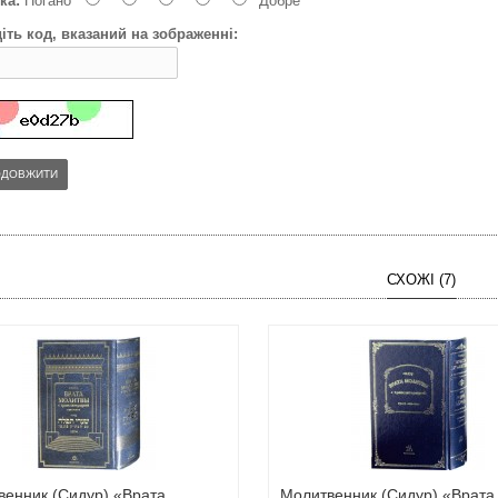
ка:
Погано
Добре
іть код, вказаний на зображенні:
ОДОВЖИТИ
СХОЖІ (7)
венник (Сидур) «Врата
Молитвенник (Сидур) «Врата