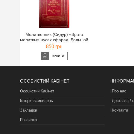
Молитвенник (Сидур) «Врата
молитвы» нусах сфарад. Большой
формат. Букинистика
850 грн
ОСОБИСТИЙ КАБІНЕТ
ІНФОРМА
Особистий Кабінет
Про нас
Історія замовлень
Доставка / 
Закладки
Контакти
Розсилка