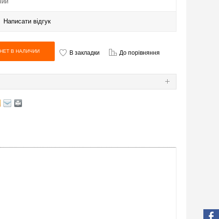
чии
|
Написати відгук
В закладки
До порівняння
Я