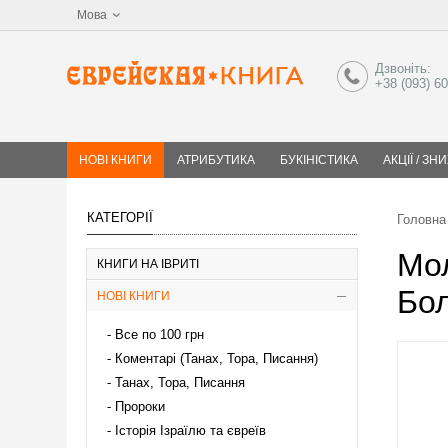
Мова
Дзвоніть:
+38 (093) 6
НОВІ КНИГИ
АТРИБУТИКА
БУКІНІСТИКА
АКЦІЇ / ЗН
КАТЕГОРІЇ
Головна
Мол
КНИГИ НА ІВРИТІ
Бо
НОВІ КНИГИ
Все по 100 грн
Коментарі (Танах, Тора, Писання)
Танах, Тора, Писання
Пророки
Історія Ізраїлю та євреїв