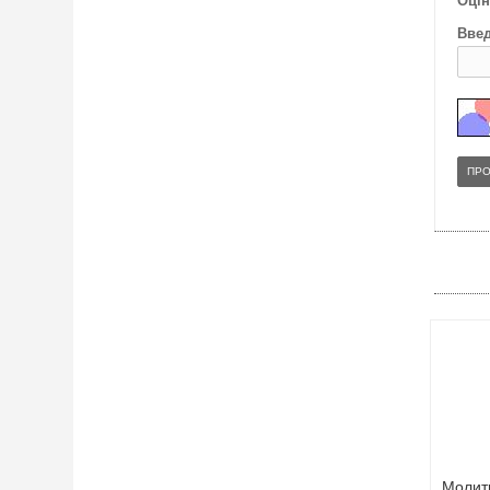
Оцін
Введ
ПР
Молит